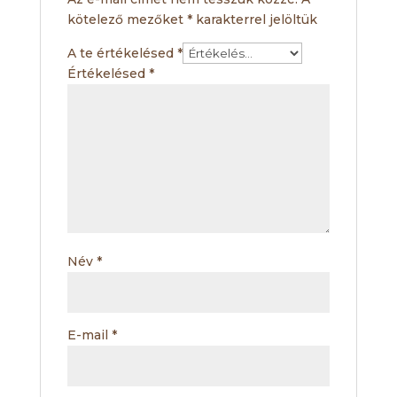
kötelező mezőket
*
karakterrel jelöltük
A te értékelésed
*
Értékelésed
*
Név
*
E-mail
*