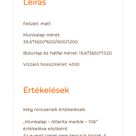
Leírás
Felület: matt
Munkalap méret:
39,6*3650*600/900/1200
Bútorlap és hátfal méret: 19,6*3650*1320
Vízzáró hosszméret: 4100
Értékelések
Még nincsenek értékelések.
„Munkalap – Atlanta marble – 106”
értékelése elsőként
Az e-mail címet nem tesszük közzé.
A