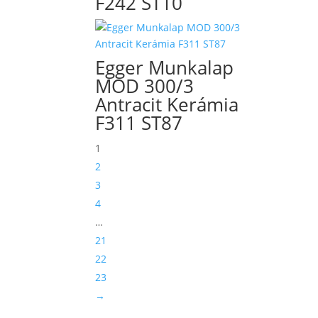
F242 ST10
Egger Munkalap
MOD 300/3
Antracit Kerámia
F311 ST87
1
2
3
4
…
21
22
23
→