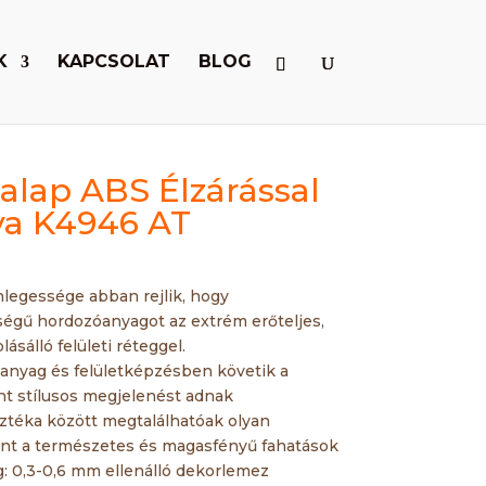
K
KAPCSOLAT
BLOG
alap ABS Élzárással
a K4946 AT
legessége abban rejlik, hogy
ségű hordozóanyagot az extrém erőteljes,
lásálló felületi réteggel.
 anyag és felületképzésben követik a
nt stílusos megjelenést adnak
ztéka között megtalálhatóak olyan
int a természetes és magasfényű fahatások
g: 0,3-0,6 mm ellenálló dekorlemez