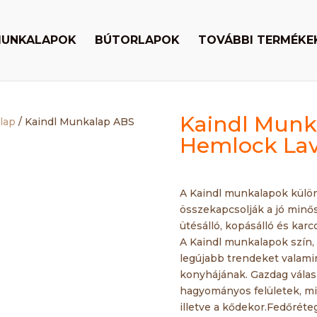
UNKALAPOK
BÚTORLAPOK
TOVÁBBI TERMÉKE
Kaindl Munk
lap
/ Kaindl Munkalap ABS
Hemlock Lav
A Kaindl munkalapok külön
összekapcsolják a jó minő
ütésálló, kopásálló és karco
A Kaindl munkalapok szín,
legújabb trendeket valami
konyhájának. Gazdag válas
hagyományos felületek, m
illetve a kődekor.Fedőréte