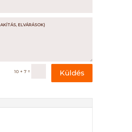
=
Küldés
10 + 7