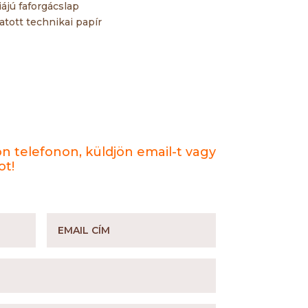
ájú faforgácslap
atott technikai papír
ön telefonon, küldjön email-t vagy
ot!