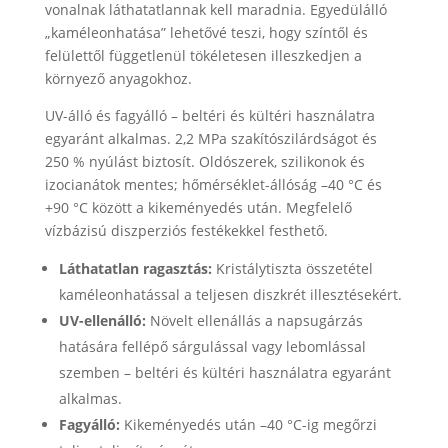
vonalnak láthatatlannak kell maradnia. Egyedülálló
„kaméleonhatása” lehetővé teszi, hogy színtől és
felülettől függetlenül tökéletesen illeszkedjen a
környező anyagokhoz.
UV-álló és fagyálló – beltéri és kültéri használatra
egyaránt alkalmas. 2,2 MPa szakítószilárdságot és
250 % nyúlást biztosít. Oldószerek, szilikonok és
izocianátok mentes; hőmérséklet-állóság –40 °C és
+90 °C között a kikeményedés után. Megfelelő
vízbázisú diszperziós festékekkel festhető.
Láthatatlan ragasztás:
Kristálytiszta összetétel
kaméleonhatással a teljesen diszkrét illesztésekért.
UV-ellenálló:
Növelt ellenállás a napsugárzás
hatására fellépő sárgulással vagy lebomlással
szemben – beltéri és kültéri használatra egyaránt
alkalmas.
Fagyálló:
Kikeményedés után –40 °C-ig megőrzi