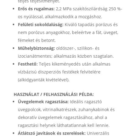
teljes teljesítményét.
Erős és rugalmas:
2,2 MPa szakítószilárdság 250 %-
os nyúlással, alkalmazkodik a mozgáshoz.
Felületi sokoldalúság:
Kiváló tapadás porózus és
nem porózus anyagokhoz, beleértve a fát, üveget,
fémeket és betont.
Műhelybiztonság:
oldószer-, szilikon- és
izocianátmentes; alkalmazás közben szagtalan.
Festhető:
Teljes kikeményedés után alkalmas
vízbázisú diszperziós festékek felvitelére
(alkidgyanták kivételével).
HASZNÁLAT / FELHASZNÁLÁSI PÉLDA:
Üvegelemek ragasztása:
Ideális ragasztó
üvegpolcok, vitrinalkatrészek, zuhanykabinok és
dekoratív üvegelemek ragasztásához, ahol a
ragasztási helynek láthatatlannak kell lennie.
Átlátszó javítások és szerelések:
Univerzális