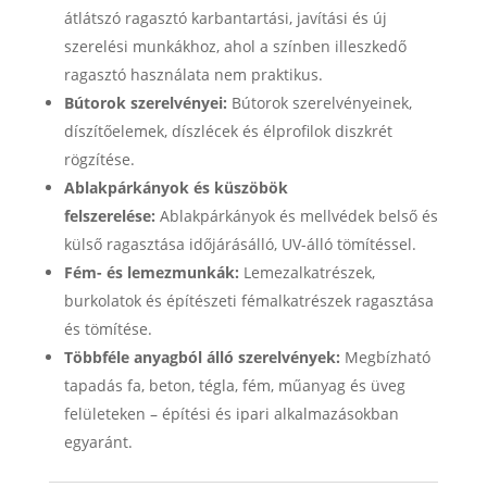
átlátszó ragasztó karbantartási, javítási és új
szerelési munkákhoz, ahol a színben illeszkedő
ragasztó használata nem praktikus.
Bútorok szerelvényei:
Bútorok szerelvényeinek,
díszítőelemek, díszlécek és élprofilok diszkrét
rögzítése.
Ablakpárkányok és küszöbök
felszerelése:
Ablakpárkányok és mellvédek belső és
külső ragasztása időjárásálló, UV-álló tömítéssel.
Fém- és lemezmunkák:
Lemezalkatrészek,
burkolatok és építészeti fémalkatrészek ragasztása
és tömítése.
Többféle anyagból álló szerelvények:
Megbízható
tapadás fa, beton, tégla, fém, műanyag és üveg
felületeken – építési és ipari alkalmazásokban
egyaránt.