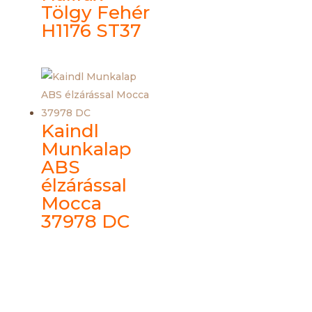
Tölgy Fehér
H1176 ST37
Kaindl
Munkalap
ABS
élzárással
Mocca
37978 DC