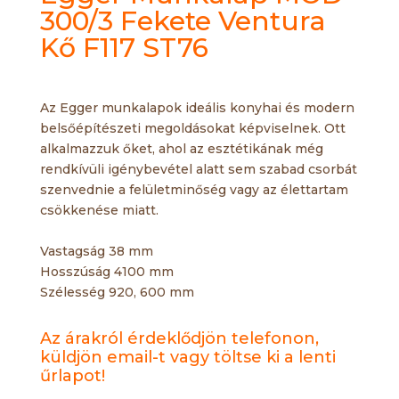
300/3 Fekete Ventura
Kő F117 ST76
Az Egger munkalapok ideális konyhai és modern
belsőépítészeti megoldásokat képviselnek. Ott
alkalmazzuk őket, ahol az esztétikának még
rendkívüli igénybevétel alatt sem szabad csorbát
szenvednie a felületminőség vagy az élettartam
csökkenése miatt.
Vastagság 38 mm
Hosszúság 4100 mm
Szélesség 920, 600 mm
Az árakról érdeklődjön telefonon,
küldjön email-t vagy töltse ki a lenti
űrlapot!