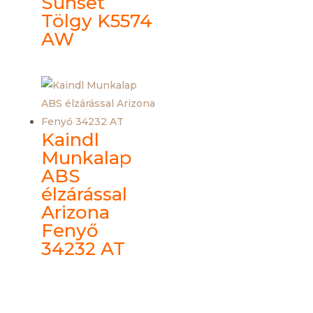
Sunset
Tölgy K5574
AW
Kaindl
Munkalap
ABS
élzárással
Arizona
Fenyő
34232 AT