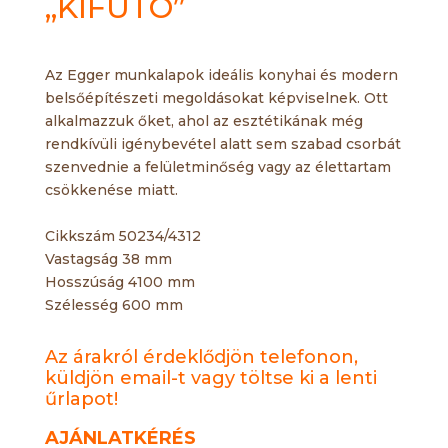
„KIFUTÓ”
Az Egger munkalapok ideális konyhai és modern
belsőépítészeti megoldásokat képviselnek. Ott
alkalmazzuk őket, ahol az esztétikának még
rendkívüli igénybevétel alatt sem szabad csorbát
szenvednie a felületminőség vagy az élettartam
csökkenése miatt.
Cikkszám 50234/4312
Vastagság 38 mm
Hosszúság 4100 mm
Szélesség 600 mm
Az árakról érdeklődjön telefonon,
küldjön email-t vagy töltse ki a lenti
űrlapot!
AJÁNLATKÉRÉS