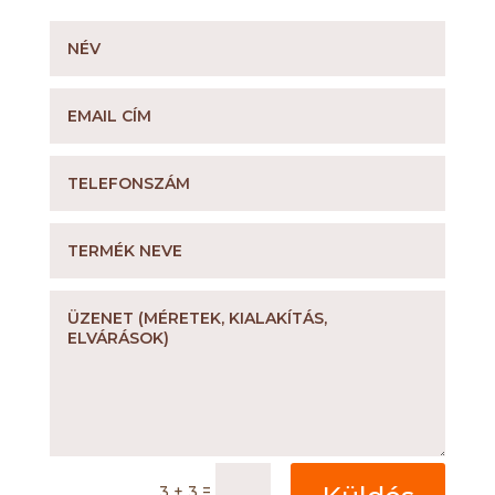
=
3 + 3