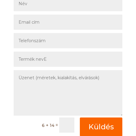
=
Küldés
6 + 14