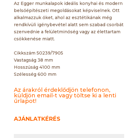
Az Egger munkalapok ideális konyhai és modern
belsőépítészeti megoldásokat képviselnek. Ott
alkalmazzuk őket, ahol az esztétikának még
rendkívüli igénybevétel alatt sem szabad csorbát
szenvednie a felületminőség vagy az élettartam
csökkenése miatt.
Cikkszám 50239/7905
Vastagság 38 mm
Hosszúság 4100 mm
Szélesség 600 mm
Az árakról érdeklődjön telefonon,
küldjön email-t vagy töltse ki a lenti
űrlapot!
AJÁNLATKÉRÉS