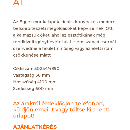
AT
Az Egger munkalapok ideális konyhai és modern
belsőépítészeti megoldásokat képviselnek. Ott
alkalmazzuk őket, ahol az esztétikának még
rendkívüli igénybevétel alatt sem szabad csorbát
szenvednie a felületminőség vagy az élettartam
csökkenése miatt.
Cikkszám 50234/4890
Vastagság 38 mm
Hosszúság 4100 mm
Szélesség 600 mm
Az árakról érdeklődjön telefonon,
küldjön email-t vagy töltse ki a lenti
űrlapot!
AJÁNLATKÉRÉS