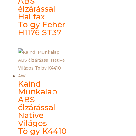
ABS
élzárással
Halifax
Tölgy Fehér
H1176 ST37
Kaindl
Munkalap
ABS
élzárással
Native
Világos
Tölgy K4410