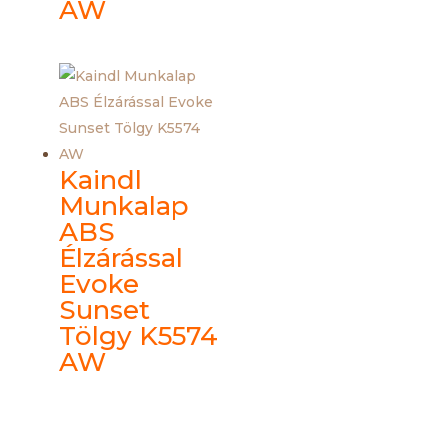
AW
Kaindl
Munkalap
ABS
Élzárással
Evoke
Sunset
Tölgy K5574
AW