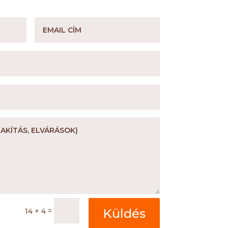
=
Küldés
14 + 4