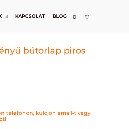
K
KAPCSOLAT
BLOG
ényű bútorlap piros
ön telefonon, küldjön email-t vagy
ot!