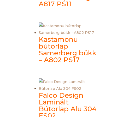
A817 PS11
Kastamonu
bútorlap
Samerberg bükk
– A802 PS17
Falco Design
Laminált
Bútorlap Alu 304
FS02