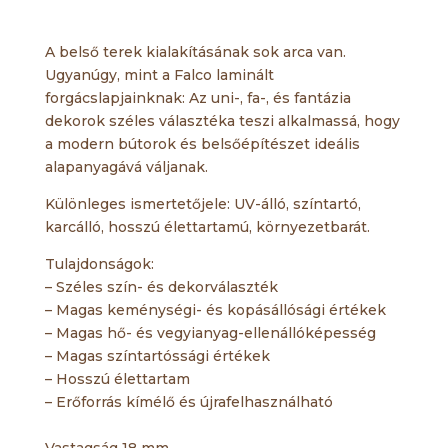
A belső terek kialakításának sok arca van.
Ugyanúgy, mint a Falco laminált
forgácslapjainknak: Az uni-, fa-, és fantázia
dekorok széles választéka teszi alkalmassá, hogy
a modern bútorok és belsőépítészet ideális
alapanyagává váljanak.
Különleges ismertetőjele: UV-álló, színtartó,
karcálló, hosszú élettartamú, környezetbarát.
Tulajdonságok:
– Széles szín- és dekorválaszték
– Magas keménységi- és kopásállósági értékek
– Magas hő- és vegyianyag-ellenállóképesség
– Magas színtartóssági értékek
– Hosszú élettartam
– Erőforrás kímélő és újrafelhasználható