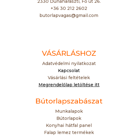
2330 Dunaharaszti, Fő út 26.
+36 30 212 2602
butorlapvagas@gmail.com
VÁSÁRLÁSHOZ
Adatvédelmi nyilatkozat
Kapcsolat
Vásárlási feltételek
Megrendelőlap letöltése itt
Bútorlapszabászat
Munkalapok
Bútorlapok
Konyhai hátfal panel
Falap lemez termékek